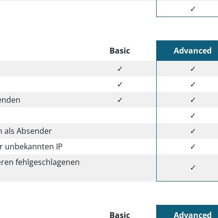
✓
Basic
Advanced
✓
✓
✓
✓
senden
✓
✓
✓
n als Absender
✓
er unbekannten IP
✓
eren fehlgeschlagenen
✓
Basic
Advanced