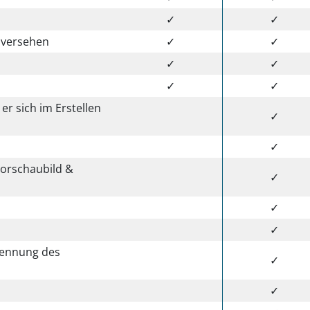
✓
✓
n versehen
✓
✓
✓
✓
✓
✓
 er sich im Erstellen
✓
✓
Vorschaubild &
✓
✓
✓
Nennung des
✓
✓