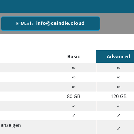
E-Mail:
info@caindle.cloud
Basic
Advanced
∞
∞
∞
∞
∞
∞
80 GB
120 GB
✓
✓
✓
✓
 anzeigen
✓