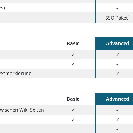
es)
✓
1
SSO Paket
Basic
Advanced
✓
✓
✓
✓
Textmarkierung
✓
Basic
Advanced
wischen Wiki-Seiten
✓
✓
✓
✓
✓