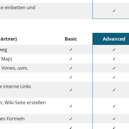
te einbetten und
✓
ärtner)
Basic
Advanced
nweg
✓
✓
t Map)
✓
✓
, Vimeo, uvm.
✓
✓
✓
✓
e interne Links
✓
✓
, Wiki-Seite erstellen
✓
✓
hen Formeln
✓
✓
✓
✓