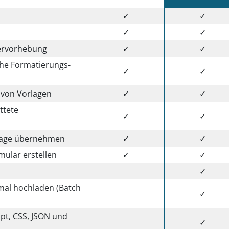
✓
✓
✓
✓
hervorhebung
✓
✓
iche Formatierungs-
✓
✓
 von Vorlagen
✓
✓
ttete
✓
✓
blage übernehmen
✓
✓
mular erstellen
✓
✓
✓
nmal hochladen (Batch
✓
pt, CSS, JSON und
✓